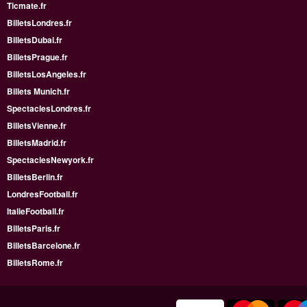
Ticmate.fr
BilletsLondres.fr
BilletsDubai.fr
BilletsPrague.fr
BilletsLosAngeles.fr
Billets Munich.fr
SpectaclesLondres.fr
BilletsVienne.fr
BilletsMadrid.fr
SpectaclesNewyork.fr
BilletsBerlin.fr
LondresFootball.fr
ItalieFootball.fr
BilletsParis.fr
BilletsBarcelone.fr
BilletsRome.fr