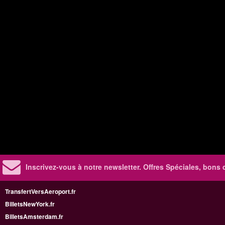
Inscrivez-vous à notre newsletter. Offres Spéciales, bons 
TransfertVersAeroport.fr
BilletsNewYork.fr
BilletsAmsterdam.fr