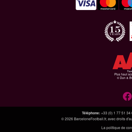
Plus haut sco
© Dun & Br
Téléphone
:
+33 (0) 1 77 51 34
© 2026
BarceloneFootball.fr
, avec droits d'
La politique de con